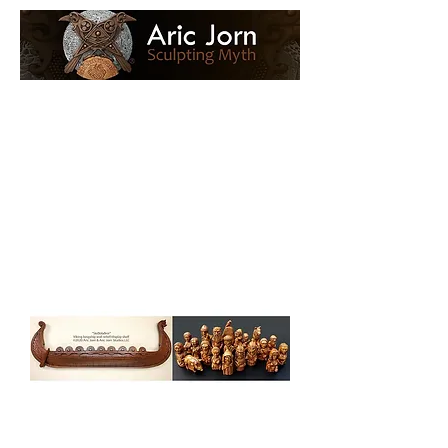
Log In
Loyalty Loot