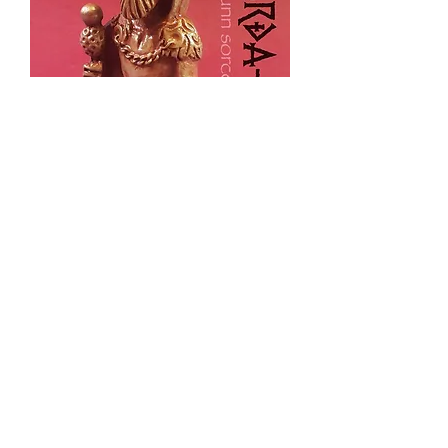
Mini Myth - Útgarða-Loki
Add to Cart